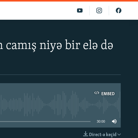
 camış niyə bir elə də
EMBED
able
30:00
Direct-ə keçid