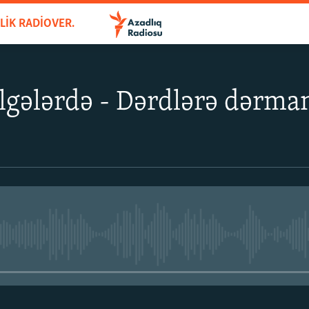
AZADLIQ BÖLGƏLƏRDƏ - HƏFTƏLIK RADIOVERILIŞ
lgələrdə - Dərdlərə dərman
No media source currently avail