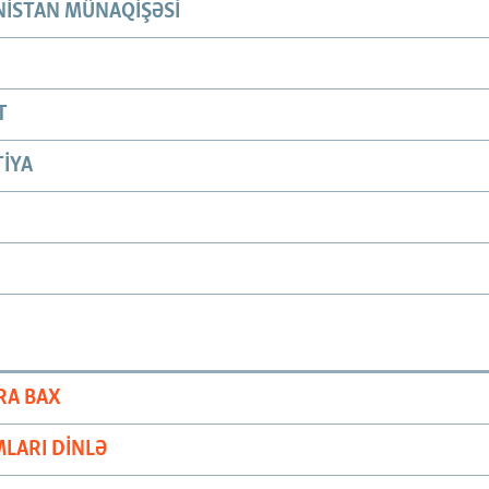
ISTAN MÜNAQIŞƏSI
T
IYA
RA BAX
LARI DINLƏ