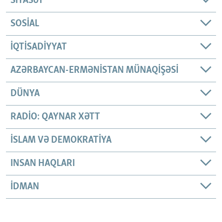
SIYASƏT
SOSIAL
İQTISADIYYAT
AZƏRBAYCAN-ERMƏNISTAN MÜNAQIŞƏSI
DÜNYA
RADIO: QAYNAR XƏTT
İSLAM VƏ DEMOKRATIYA
INSAN HAQLARI
İDMAN