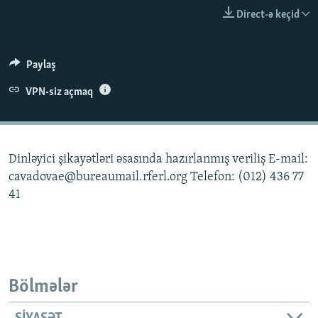
İNFOQRAFIKA
AZƏRBAYCAN ƏDƏBIYYATI KITABXANASI
MISSIYAMIZ
Direct-ə keçid
BIZI IZLƏ
KARIKATURA
İSLAM VƏ DEMOKRATIYA
PEŞƏ ETIKASI VƏ JURNALISTIKA STANDARTLARIMIZ
İZ - MƏDƏNIYYƏT PROQRAMI
MATERIALLARIMIZDAN ISTIFADƏ
Paylaş
AZADLIQRADIOSU MOBIL TELEFONUNUZDA
RFE/RL-in bütün saytları
VPN-siz açmaq
BIZIMLƏ ƏLAQƏ
XƏBƏR BÜLLETENLƏRIMIZ
Dinləyici şikayətləri əsasında hazırlanmış veriliş E-mail:
cavadovae@bureaumail.rferl.org Telefon: (012) 436 77
41
Bölmələr