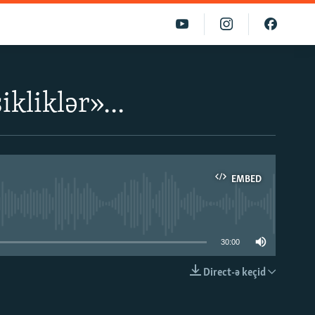
kliklər»...
EMBED
able
30:00
Direct-ə keçid
EMBED