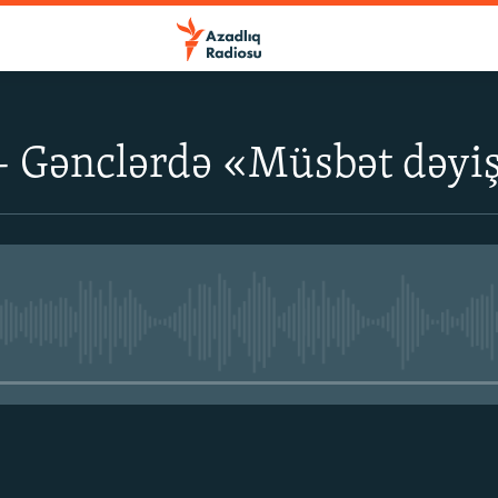
 Gənclərdə «Müsbət dəyişi
No media source currently avail