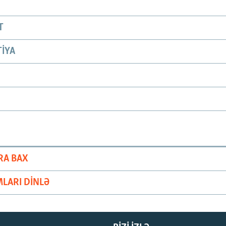
T
IYA
RA BAX
LARI DINLƏ