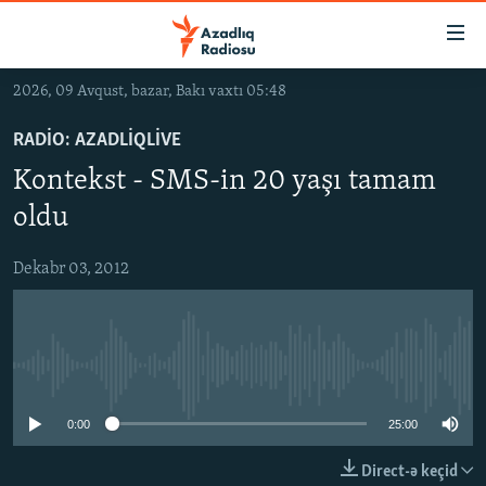
Keçid
linkləri
Əsas
2026, 09 Avqust, bazar, Bakı vaxtı 05:48
məzmuna
GÜNDƏM
qayıt
RADIO: AZADLIQLIVE
#İZAHLA
Əsas
Kontekst - SMS-in 20 yaşı tamam
KORRUPSIOMETR
naviqasiyaya
oldu
qayıt
#ƏSLINDƏ
Axtarışa
Dekabr 03, 2012
FƏRQƏ BAX
keç
QANUNI DOĞRU
ARAŞDIRMA
No media source currently available
MULTIMEDIA
0:00
25:00
RADIO ARXIV
VIDEO
HAQQIMIZDA
FOTOQALEREYA
OXU ZALI
Direct-ə keçid