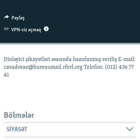
İNFOQRAFIKA
AZƏRBAYCAN ƏDƏBIYYATI KITABXANASI
MISSIYAMIZ
BIZI IZLƏ
KARIKATURA
İSLAM VƏ DEMOKRATIYA
PEŞƏ ETIKASI VƏ JURNALISTIKA STANDARTLARIMIZ
Paylaş
İZ - MƏDƏNIYYƏT PROQRAMI
MATERIALLARIMIZDAN ISTIFADƏ
VPN-siz açmaq
AZADLIQRADIOSU MOBIL TELEFONUNUZDA
RFE/RL-in bütün saytları
BIZIMLƏ ƏLAQƏ
Dinləyici şikayətləri əsasında hazırlanmış veriliş E-mail:
XƏBƏR BÜLLETENLƏRIMIZ
cavadovae@bureaumail.rferl.org Telefon: (012) 436 77
41
Bölmələr
SIYASƏT