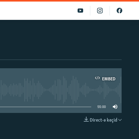
EMBED
able
55:00
Direct-ə keçid
EMBED