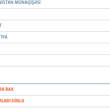
ISTAN MÜNAQIŞƏSI
T
IYA
RA BAX
LARI DINLƏ