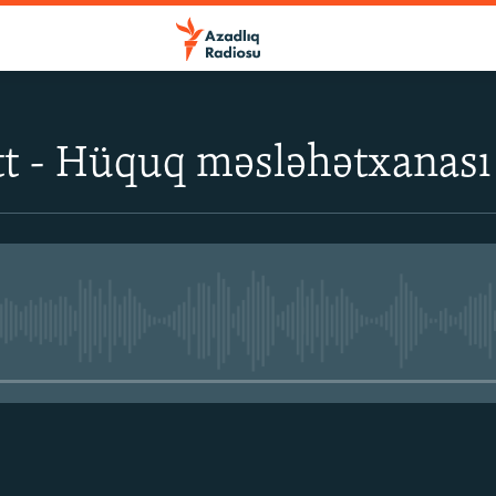
tt - Hüquq məsləhətxanası
No media source currently avail