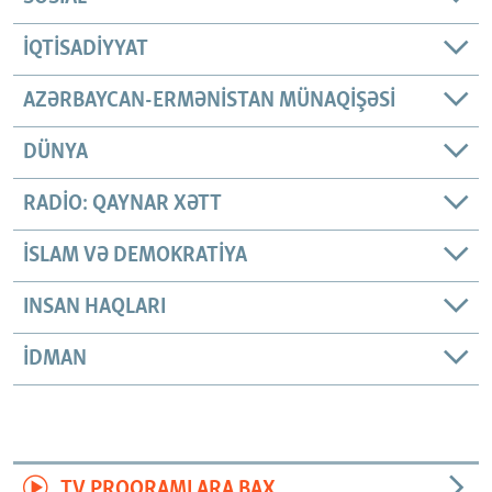
İQTISADIYYAT
AZƏRBAYCAN-ERMƏNISTAN MÜNAQIŞƏSI
DÜNYA
RADIO: QAYNAR XƏTT
İSLAM VƏ DEMOKRATIYA
INSAN HAQLARI
İDMAN
TV PROQRAMLARA BAX