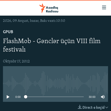
Keçid
linkləri
Əsas
2026, 09 Avqust, bazar, Bakı vaxtı 10:50
məzmuna
GÜNDƏM
qayıt
GPUB
#İZAHLA
Əsas
FlashMob - Gənclər üçün VIII film
KORRUPSIOMETR
naviqasiyaya
festivalı
qayıt
#ƏSLINDƏ
Axtarışa
Oktyabr 17, 2012
FƏRQƏ BAX
keç
QANUNI DOĞRU
ARAŞDIRMA
No media source currently available
MULTIMEDIA
0:00
30:00
RADIO ARXIV
VIDEO
HAQQIMIZDA
FOTOQALEREYA
OXU ZALI
Direct-ə keçid