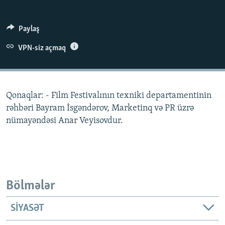
İNFOQRAFIKA
AZƏRBAYCAN ƏDƏBIYYATI KITABXANASI
MISSIYAMIZ
BIZI IZLƏ
KARIKATURA
İSLAM VƏ DEMOKRATIYA
PEŞƏ ETIKASI VƏ JURNALISTIKA STANDARTLARIMIZ
Paylaş
İZ - MƏDƏNIYYƏT PROQRAMI
MATERIALLARIMIZDAN ISTIFADƏ
VPN-siz açmaq
AZADLIQRADIOSU MOBIL TELEFONUNUZDA
RFE/RL-in bütün saytları
BIZIMLƏ ƏLAQƏ
Qonaqlar: - Film Festivalının texniki departamentinin
XƏBƏR BÜLLETENLƏRIMIZ
rəhbəri Bayram İsgəndərov, Marketinq və PR üzrə
nümayəndəsi Anar Veyisovdur.
Bölmələr
SIYASƏT