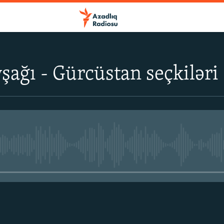
şağı - Gürcüstan seçkiləri
No media source currently avail