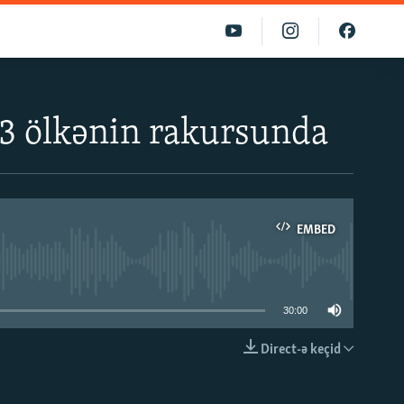
 3 ölkənin rakursunda
EMBED
able
30:00
Direct-ə keçid
EMBED