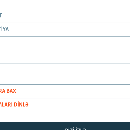
T
IYA
RA BAX
LARI DINLƏ