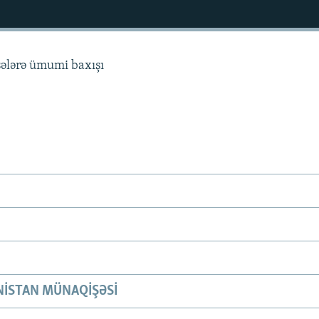
sələrə ümumi baxışı
ISTAN MÜNAQIŞƏSI