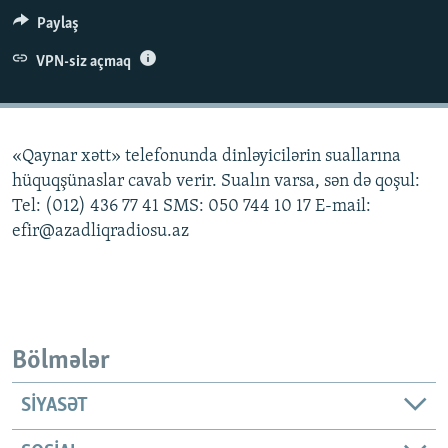
İNFOQRAFIKA
AZƏRBAYCAN ƏDƏBIYYATI KITABXANASI
MISSIYAMIZ
Paylaş
BIZI IZLƏ
KARIKATURA
İSLAM VƏ DEMOKRATIYA
PEŞƏ ETIKASI VƏ JURNALISTIKA STANDARTLARIMIZ
VPN-siz açmaq
İZ - MƏDƏNIYYƏT PROQRAMI
MATERIALLARIMIZDAN ISTIFADƏ
AZADLIQRADIOSU MOBIL TELEFONUNUZDA
RFE/RL-in bütün saytları
«Qaynar xətt» telefonunda dinləyicilərin suallarına
BIZIMLƏ ƏLAQƏ
hüquqşünaslar cavab verir. Sualın varsa, sən də qoşul:
XƏBƏR BÜLLETENLƏRIMIZ
Tel: (012) 436 77 41 SMS: 050 744 10 17 E-mail:
efir@azadliqradiosu.az
Bölmələr
SIYASƏT