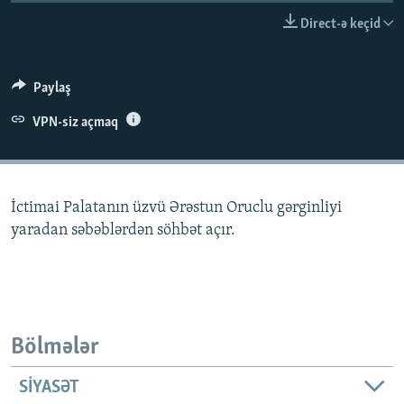
İNFOQRAFIKA
AZƏRBAYCAN ƏDƏBIYYATI KITABXANASI
MISSIYAMIZ
Direct-ə keçid
BIZI IZLƏ
KARIKATURA
İSLAM VƏ DEMOKRATIYA
PEŞƏ ETIKASI VƏ JURNALISTIKA STANDARTLARIMIZ
İZ - MƏDƏNIYYƏT PROQRAMI
MATERIALLARIMIZDAN ISTIFADƏ
Paylaş
AZADLIQRADIOSU MOBIL TELEFONUNUZDA
RFE/RL-in bütün saytları
VPN-siz açmaq
BIZIMLƏ ƏLAQƏ
XƏBƏR BÜLLETENLƏRIMIZ
İctimai Palatanın üzvü Ərəstun Oruclu gərginliyi
yaradan səbəblərdən söhbət açır.
Bölmələr
SIYASƏT