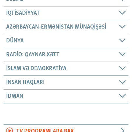
İQTISADIYYAT
AZƏRBAYCAN-ERMƏNISTAN MÜNAQIŞƏSI
DÜNYA
RADIO: QAYNAR XƏTT
İSLAM VƏ DEMOKRATIYA
INSAN HAQLARI
İDMAN
TV PROQRAMLARA BAX