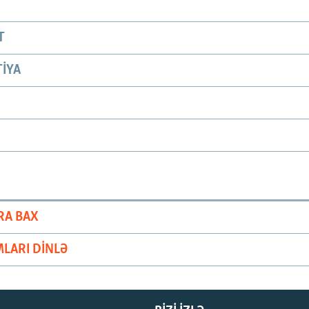
T
IYA
RA BAX
LARI DINLƏ