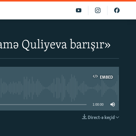
amə Quliyeva barışır»
EMBED
able
1:00:00
Direct-ə keçid
EMBED