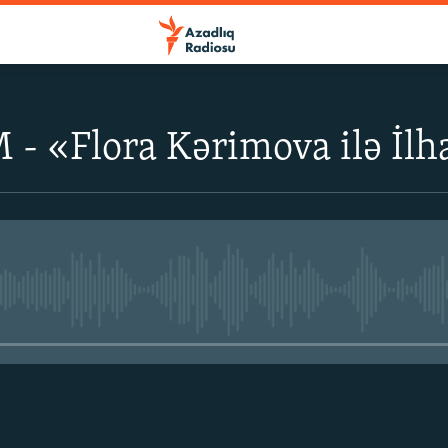
 - «Flora Kərimova ilə İlh
No media source currently avail