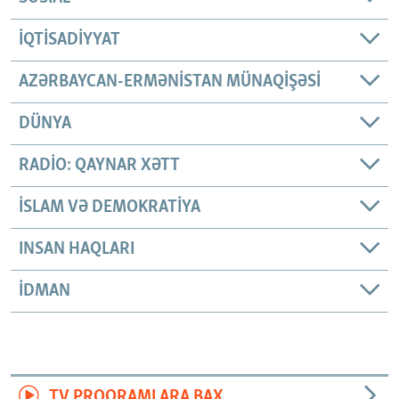
İQTISADIYYAT
AZƏRBAYCAN-ERMƏNISTAN MÜNAQIŞƏSI
DÜNYA
RADIO: QAYNAR XƏTT
İSLAM VƏ DEMOKRATIYA
INSAN HAQLARI
İDMAN
TV PROQRAMLARA BAX