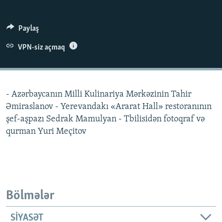
İNFOQRAFIKA
AZƏRBAYCAN ƏDƏBIYYATI KITABXANASI
MISSIYAMIZ
BIZI IZLƏ
KARIKATURA
İSLAM VƏ DEMOKRATIYA
PEŞƏ ETIKASI VƏ JURNALISTIKA STANDARTLARIMIZ
Paylaş
İZ - MƏDƏNIYYƏT PROQRAMI
MATERIALLARIMIZDAN ISTIFADƏ
VPN-siz açmaq
AZADLIQRADIOSU MOBIL TELEFONUNUZDA
RFE/RL-in bütün saytları
BIZIMLƏ ƏLAQƏ
- Azərbaycanın Milli Kulinariya Mərkəzinin Tahir
XƏBƏR BÜLLETENLƏRIMIZ
Əmiraslanov - Yerevandakı «Ararat Hall» restoranının
şef-aşpazı Sedrak Mamulyan - Tbilisidən fotoqraf və
qurman Yuri Meçitov
Bölmələr
SIYASƏT