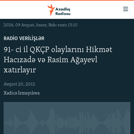
Keçid
linkləri
Əsas
2026, 09 Avqust, bazar, Bakı vaxtı 13:10
məzmuna
GÜNDƏM
qayıt
RADIO VERILIŞLƏR
#İZAHLA
Əsas
91- ci il QKÇP olaylarını Hikmət
KORRUPSIOMETR
naviqasiyaya
Hacızadə və Rasim Ağayevl
qayıt
#ƏSLINDƏ
Axtarışa
xatırlayır
FƏRQƏ BAX
keç
Avqust 20, 2012
QANUNI DOĞRU
Xədicə İsmayılova
ARAŞDIRMA
MULTIMEDIA
RADIO ARXIV
VIDEO
No media source currently available
HAQQIMIZDA
FOTOQALEREYA
OXU ZALI