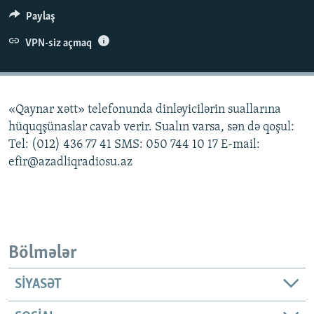
İNFOQRAFIKA
AZƏRBAYCAN ƏDƏBIYYATI KITABXANASI
MISSIYAMIZ
Paylaş
BIZI IZLƏ
KARIKATURA
İSLAM VƏ DEMOKRATIYA
PEŞƏ ETIKASI VƏ JURNALISTIKA STANDARTLARIMIZ
VPN-siz açmaq
İZ - MƏDƏNIYYƏT PROQRAMI
MATERIALLARIMIZDAN ISTIFADƏ
AZADLIQRADIOSU MOBIL TELEFONUNUZDA
RFE/RL-in bütün saytları
«Qaynar xətt» telefonunda dinləyicilərin suallarına
BIZIMLƏ ƏLAQƏ
hüquqşünaslar cavab verir. Sualın varsa, sən də qoşul:
XƏBƏR BÜLLETENLƏRIMIZ
Tel: (012) 436 77 41 SMS: 050 744 10 17 E-mail:
efir@azadliqradiosu.az
Bölmələr
SIYASƏT