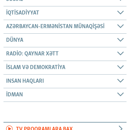
İQTISADIYYAT
AZƏRBAYCAN-ERMƏNISTAN MÜNAQIŞƏSI
DÜNYA
RADIO: QAYNAR XƏTT
İSLAM VƏ DEMOKRATIYA
INSAN HAQLARI
İDMAN
TV PROQRAMLARA BAX