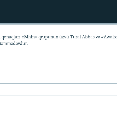
 qonaqları «Mhin» qrupunun üzvü Tural Abbas və «Awak
Məmmədovdur.