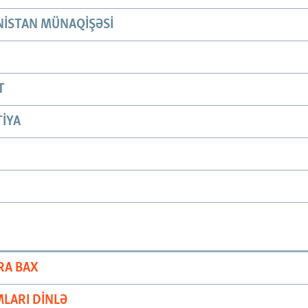
ISTAN MÜNAQIŞƏSI
T
IYA
RA BAX
LARI DINLƏ