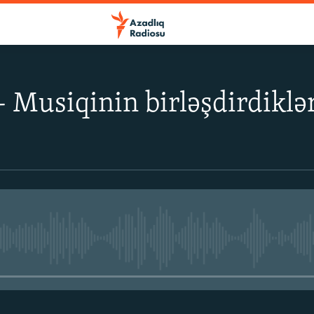
 Musiqinin birləşdirdiklə
No media source currently avail