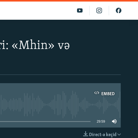
ri: «Mhin» və
EMBED
able
29:59
Direct-ə keçid