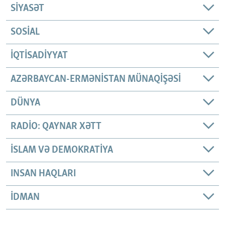
SIYASƏT
SOSIAL
İQTISADIYYAT
AZƏRBAYCAN-ERMƏNISTAN MÜNAQIŞƏSI
DÜNYA
RADIO: QAYNAR XƏTT
İSLAM VƏ DEMOKRATIYA
INSAN HAQLARI
İDMAN