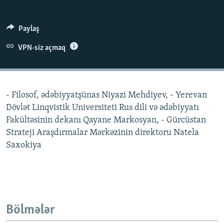
İNFOQRAFIKA
AZƏRBAYCAN ƏDƏBIYYATI KITABXANASI
MISSIYAMIZ
BIZI IZLƏ
KARIKATURA
İSLAM VƏ DEMOKRATIYA
PEŞƏ ETIKASI VƏ JURNALISTIKA STANDARTLARIMIZ
Paylaş
İZ - MƏDƏNIYYƏT PROQRAMI
MATERIALLARIMIZDAN ISTIFADƏ
VPN-siz açmaq
AZADLIQRADIOSU MOBIL TELEFONUNUZDA
RFE/RL-in bütün saytları
BIZIMLƏ ƏLAQƏ
- Filosof, ədəbiyyatşünas Niyazi Mehdiyev, - Yerevan
XƏBƏR BÜLLETENLƏRIMIZ
Dövlət Linqvistik Universiteti Rus dili və ədəbiyyatı
Fakültəsinin dekanı Qayane Markosyan, - Gürcüstan
Strateji Araşdırmalar Mərkəzinin direktoru Natela
Saxokiya
Bölmələr