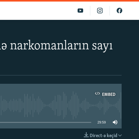
də narkomanların sayı
EMBED
able
29:59
Direct-ə keçid