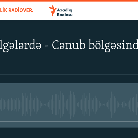
AZADLIQ BÖLGƏLƏRDƏ - HƏFTƏLIK RADIOVERILIŞ
lgələrdə - Cənub bölgəsin
No media source currently avail