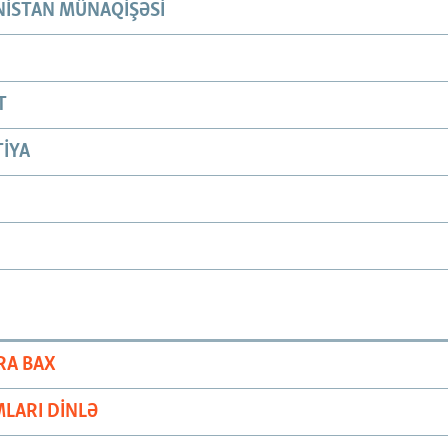
ISTAN MÜNAQIŞƏSI
T
IYA
RA BAX
LARI DINLƏ