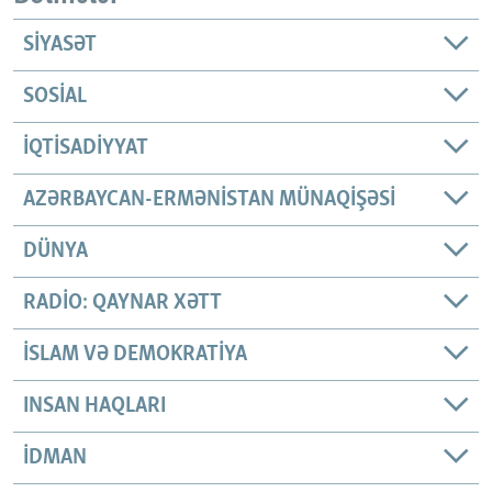
SIYASƏT
SOSIAL
İQTISADIYYAT
AZƏRBAYCAN-ERMƏNISTAN MÜNAQIŞƏSI
DÜNYA
RADIO: QAYNAR XƏTT
İSLAM VƏ DEMOKRATIYA
INSAN HAQLARI
İDMAN