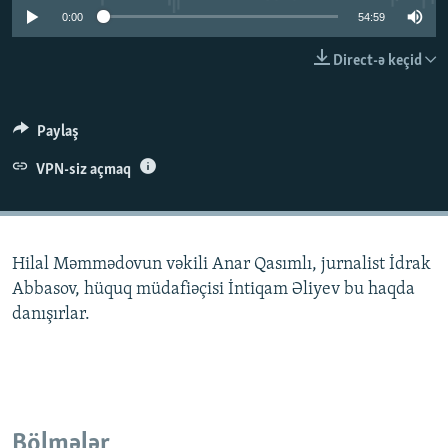
0:00
54:59
İNFOQRAFIKA
AZƏRBAYCAN ƏDƏBIYYATI KITABXANASI
MISSIYAMIZ
BIZI IZLƏ
KARIKATURA
İSLAM VƏ DEMOKRATIYA
PEŞƏ ETIKASI VƏ JURNALISTIKA STANDARTLARIMIZ
Direct-ə keçid
İZ - MƏDƏNIYYƏT PROQRAMI
MATERIALLARIMIZDAN ISTIFADƏ
AZADLIQRADIOSU MOBIL TELEFONUNUZDA
RFE/RL-in bütün saytları
Paylaş
BIZIMLƏ ƏLAQƏ
VPN-siz açmaq
XƏBƏR BÜLLETENLƏRIMIZ
Hilal Məmmədovun vəkili Anar Qasımlı, jurnalist İdrak
Abbasov, hüquq müdafiəçisi İntiqam Əliyev bu haqda
danışırlar.
Bölmələr