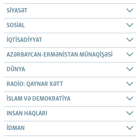
SIYASƏT
SOSIAL
İQTISADIYYAT
AZƏRBAYCAN-ERMƏNISTAN MÜNAQIŞƏSI
DÜNYA
RADIO: QAYNAR XƏTT
İSLAM VƏ DEMOKRATIYA
INSAN HAQLARI
İDMAN