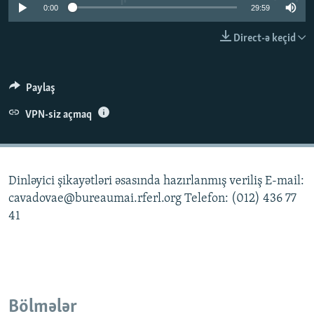
0:00
29:59
İNFOQRAFIKA
AZƏRBAYCAN ƏDƏBIYYATI KITABXANASI
MISSIYAMIZ
BIZI IZLƏ
Direct-ə keçid
KARIKATURA
İSLAM VƏ DEMOKRATIYA
PEŞƏ ETIKASI VƏ JURNALISTIKA STANDARTLARIMIZ
İZ - MƏDƏNIYYƏT PROQRAMI
MATERIALLARIMIZDAN ISTIFADƏ
Paylaş
AZADLIQRADIOSU MOBIL TELEFONUNUZDA
RFE/RL-in bütün saytları
BIZIMLƏ ƏLAQƏ
VPN-siz açmaq
XƏBƏR BÜLLETENLƏRIMIZ
Dinləyici şikayətləri əsasında hazırlanmış veriliş E-mail:
cavadovae@bureaumai.rferl.org Telefon: (012) 436 77
41
Bölmələr