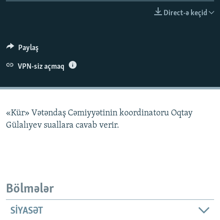
İNFOQRAFIKA
AZƏRBAYCAN ƏDƏBIYYATI KITABXANASI
MISSIYAMIZ
Direct-ə keçid
BIZI IZLƏ
KARIKATURA
İSLAM VƏ DEMOKRATIYA
PEŞƏ ETIKASI VƏ JURNALISTIKA STANDARTLARIMIZ
İZ - MƏDƏNIYYƏT PROQRAMI
MATERIALLARIMIZDAN ISTIFADƏ
Paylaş
AZADLIQRADIOSU MOBIL TELEFONUNUZDA
RFE/RL-in bütün saytları
VPN-siz açmaq
BIZIMLƏ ƏLAQƏ
XƏBƏR BÜLLETENLƏRIMIZ
«Kür» Vətəndaş Cəmiyyətinin koordinatoru Oqtay
Gülalıyev suallara cavab verir.
Bölmələr
SIYASƏT