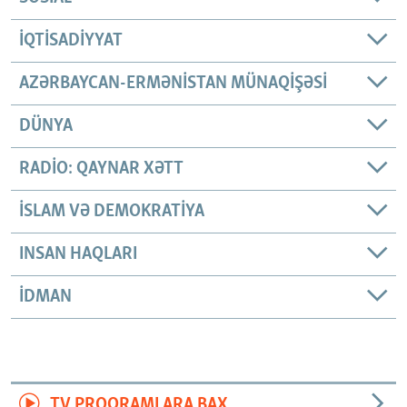
İQTISADIYYAT
AZƏRBAYCAN-ERMƏNISTAN MÜNAQIŞƏSI
DÜNYA
RADIO: QAYNAR XƏTT
İSLAM VƏ DEMOKRATIYA
INSAN HAQLARI
İDMAN
TV PROQRAMLARA BAX