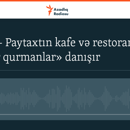
 Paytaxtın kafe və restora
 qurmanlar» danışır
No media source currently avail