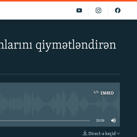
nlarını qiymətləndirən
EMBED
able
29:59
Direct-ə keçid