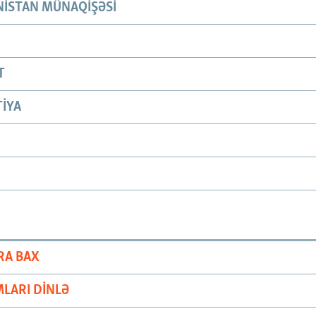
ISTAN MÜNAQIŞƏSI
T
IYA
RA BAX
LARI DINLƏ