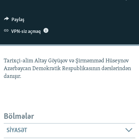
İNFOQRAFIKA
AZƏRBAYCAN ƏDƏBIYYATI KITABXANASI
MISSIYAMIZ
BIZI IZLƏ
KARIKATURA
İSLAM VƏ DEMOKRATIYA
PEŞƏ ETIKASI VƏ JURNALISTIKA STANDARTLARIMIZ
Paylaş
İZ - MƏDƏNIYYƏT PROQRAMI
MATERIALLARIMIZDAN ISTIFADƏ
VPN-siz açmaq
AZADLIQRADIOSU MOBIL TELEFONUNUZDA
RFE/RL-in bütün saytları
BIZIMLƏ ƏLAQƏ
Tarixçi-alim Altay Göyüşov və Şirməmməd Hüseynov
XƏBƏR BÜLLETENLƏRIMIZ
Azərbaycan Demokratik Respublikasının dərslərindən
danışır.
Bölmələr
SIYASƏT