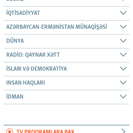
İQTISADIYYAT
AZƏRBAYCAN-ERMƏNISTAN MÜNAQIŞƏSI
DÜNYA
RADIO: QAYNAR XƏTT
İSLAM VƏ DEMOKRATIYA
INSAN HAQLARI
İDMAN
TV PROQRAMLARA BAX