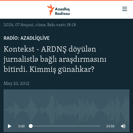
Keçid
linkləri
Əsas
2026, 07 Avqust, cümə, Bakı vaxtı 18:18
məzmuna
GÜNDƏM
qayıt
RADIO: AZADLIQLIVE
#İZAHLA
Əsas
Kontekst - ARDNŞ döyülən
KORRUPSIOMETR
naviqasiyaya
jurnalistlə bağlı araşdırmasını
qayıt
#ƏSLINDƏ
Axtarışa
bitirdi. Kimmiş günahkar?
FƏRQƏ BAX
keç
May 23, 2012
QANUNI DOĞRU
ARAŞDIRMA
MULTIMEDIA
No media source currently available
RADIO ARXIV
VIDEO
0:00
24:59
HAQQIMIZDA
FOTOQALEREYA
OXU ZALI