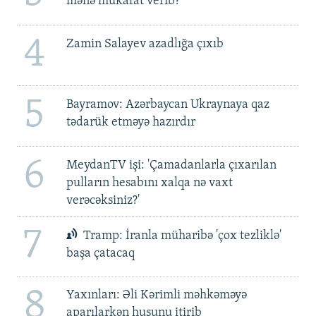
mənə mükafat verib?'
4
Zamin Salayev azadlığa çıxıb
5
Bayramov: Azərbaycan Ukraynaya qaz
tədarük etməyə hazırdır
6
MeydanTV işi: 'Çamadanlarla çıxarılan
pulların hesabını xalqa nə vaxt
verəcəksiniz?'
7
Tramp: İranla müharibə 'çox tezliklə'
başa çatacaq
8
Yaxınları: Əli Kərimli məhkəməyə
aparılarkən huşunu itirib