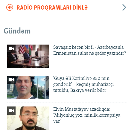
RADIO PROQRAMLARI DINLƏ
Gündəm
Savaşsız keçən bir il - Azərbaycanla
Ermənistan sülhə nə qədər yaxındır?
'Guya Əli Kərimliyə 850 min
göndərib' – keçmiş mühafizəçi
tutuldu, Bakıya verilə bilər
Elvin Mustafayev azadlıqda:
'Milyonluq yox, minlik korrupsiya
var'