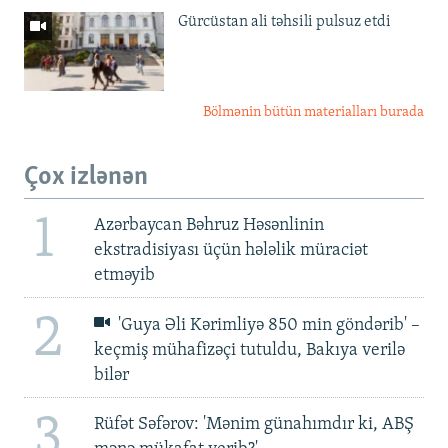
Gürcüstan ali təhsili pulsuz etdi
Bölmənin bütün materialları burada
Çox izlənən
1
Azərbaycan Bəhruz Həsənlinin
ekstradisiyası üçün hələlik müraciət
etməyib
2
'Guya Əli Kərimliyə 850 min göndərib' –
keçmiş mühafizəçi tutuldu, Bakıya verilə
bilər
3
Rüfət Səfərov: 'Mənim günahımdır ki, ABŞ