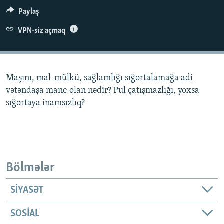
İNFOQRAFIKA
AZƏRBAYCAN ƏDƏBIYYATI KITABXANASI
MISSIYAMIZ
Paylaş
BIZI IZLƏ
KARIKATURA
İSLAM VƏ DEMOKRATIYA
PEŞƏ ETIKASI VƏ JURNALISTIKA STANDARTLARIMIZ
VPN-siz açmaq
İZ - MƏDƏNIYYƏT PROQRAMI
MATERIALLARIMIZDAN ISTIFADƏ
AZADLIQRADIOSU MOBIL TELEFONUNUZDA
RFE/RL-in bütün saytları
Maşını, mal-mülkü, sağlamlığı sığortalamağa adi
BIZIMLƏ ƏLAQƏ
vətəndaşa mane olan nədir? Pul çatışmazlığı, yoxsa
XƏBƏR BÜLLETENLƏRIMIZ
sığortaya inamsızlıq?
Bölmələr
SIYASƏT
SOSIAL