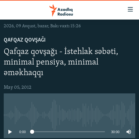
Keçid
linkləri
Əsas
2026, 09 Avqust, bazar, Bakı vaxtı 15:26
məzmuna
GÜNDƏM
qayıt
QAFQAZ QOVŞAĞI
#İZAHLA
Əsas
Qafqaz qovşağı - İstehlak səbəti,
KORRUPSIOMETR
naviqasiyaya
minimal pensiya, minimal
qayıt
#ƏSLINDƏ
Axtarışa
əməkhaqqı
FƏRQƏ BAX
keç
May 05, 2012
QANUNI DOĞRU
ARAŞDIRMA
MULTIMEDIA
No media source currently available
RADIO ARXIV
VIDEO
0:00
30:00
HAQQIMIZDA
FOTOQALEREYA
OXU ZALI