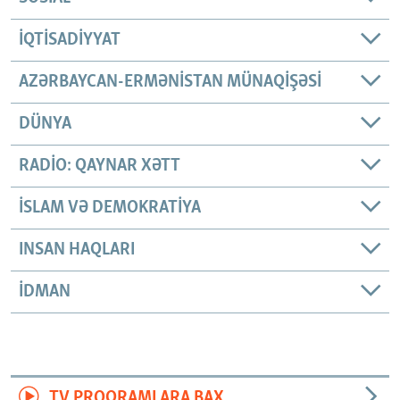
İQTISADIYYAT
AZƏRBAYCAN-ERMƏNISTAN MÜNAQIŞƏSI
DÜNYA
RADIO: QAYNAR XƏTT
İSLAM VƏ DEMOKRATIYA
INSAN HAQLARI
İDMAN
TV PROQRAMLARA BAX