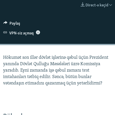
İNFOQRAFIKA
AZƏRBAYCAN ƏDƏBIYYATI KITABXANASI
MISSIYAMIZ
Direct-ə keçid
BIZI IZLƏ
KARIKATURA
İSLAM VƏ DEMOKRATIYA
PEŞƏ ETIKASI VƏ JURNALISTIKA STANDARTLARIMIZ
İZ - MƏDƏNIYYƏT PROQRAMI
MATERIALLARIMIZDAN ISTIFADƏ
Paylaş
AZADLIQRADIOSU MOBIL TELEFONUNUZDA
RFE/RL-in bütün saytları
VPN-siz açmaq
BIZIMLƏ ƏLAQƏ
XƏBƏR BÜLLETENLƏRIMIZ
Hökumət son illər dövlət işlərinə qəbul üçün Prezident
yanında Dövlət Qulluğu Məsələləri üzrə Komissiya
yaradıb. Eyni zamanda işə qəbul zamanı test
imtahanları tətbiq edilir. Səncə, bütün bunlar
vətəndaşın etimadını qazanmaq üçün yetərlidirmi?