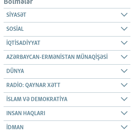
Bölmələr
SIYASƏT
SOSIAL
İQTISADIYYAT
AZƏRBAYCAN-ERMƏNISTAN MÜNAQIŞƏSI
DÜNYA
RADIO: QAYNAR XƏTT
İSLAM VƏ DEMOKRATIYA
INSAN HAQLARI
İDMAN