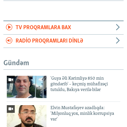
TV PROQRAMLARA BAX
RADIO PROQRAMLARI DINLƏ
Gündəm
'Guya Əli Kərimliyə 850 min
göndərib' – keçmiş mühafizəçi
tutuldu, Bakıya verilə bilər
Elvin Mustafayev azadlıqda:
'Milyonluq yox, minlik korrupsiya
var'