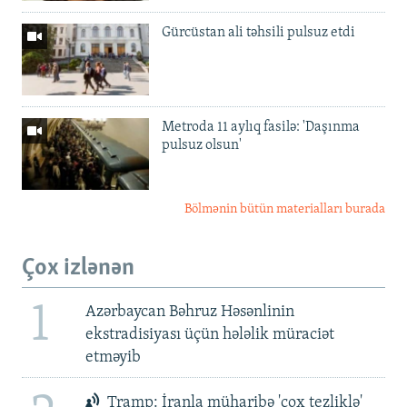
Gürcüstan ali təhsili pulsuz etdi
Metroda 11 aylıq fasilə: 'Daşınma
pulsuz olsun'
Bölmənin bütün materialları burada
Çox izlənən
1
Azərbaycan Bəhruz Həsənlinin
ekstradisiyası üçün hələlik müraciət
etməyib
Tramp: İranla müharibə 'çox tezliklə'