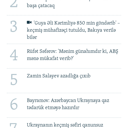
2
başa çatacaq
3
'Guya Əli Kərimliyə 850 min göndərib' –
keçmiş mühafizəçi tutuldu, Bakıya verilə
bilər
4
Rüfət Səfərov: 'Mənim günahımdır ki, ABŞ
mənə mükafat verib?'
5
Zamin Salayev azadlığa çıxıb
6
Bayramov: Azərbaycan Ukraynaya qaz
tədarük etməyə hazırdır
Ukraynanın keçmiş səfiri qanunsuz