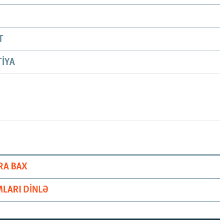
T
IYA
RA BAX
LARI DINLƏ