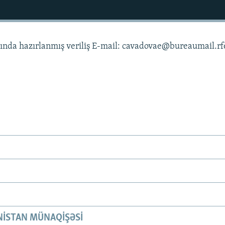
sasında hazırlanmış veriliş E-mail: cavadovae@bureaumail.rf
ISTAN MÜNAQIŞƏSI