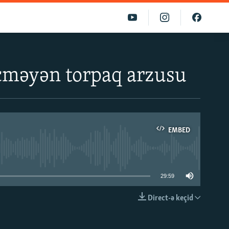
keçməyən torpaq arzusu
EMBED
able
29:59
Direct-ə keçid
EMBED