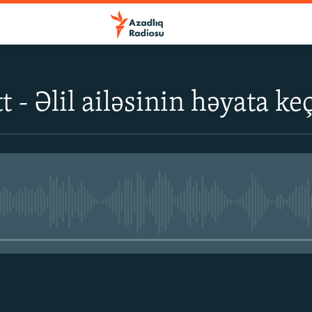
t - Əlil ailəsinin həyata 
No media source currently avail