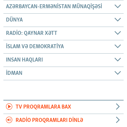
AZƏRBAYCAN-ERMƏNISTAN MÜNAQIŞƏSI
DÜNYA
RADIO: QAYNAR XƏTT
İSLAM VƏ DEMOKRATIYA
INSAN HAQLARI
İDMAN
TV PROQRAMLARA BAX
RADIO PROQRAMLARI DINLƏ