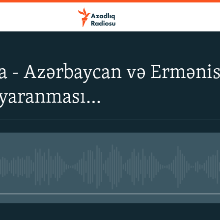
a - Azərbaycan və Erməni
n yaranması…
No media source currently avail