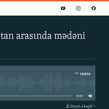
stan arasında mədəni
EMBED
able
54:59
Direct-ə keçid