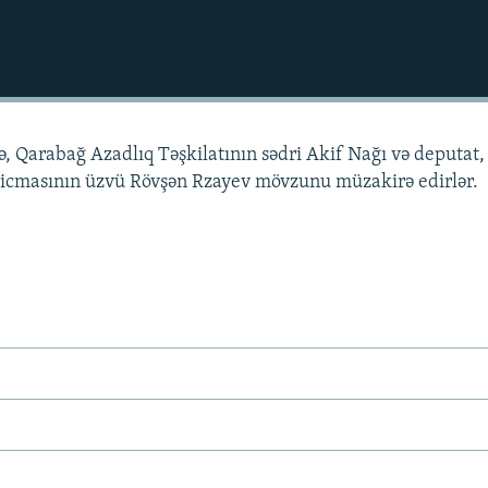
ə, Qarabağ Azadlıq Təşkilatının sədri Akif Nağı və deputat,
 icmasının üzvü Rövşən Rzayev mövzunu müzakirə edirlər.