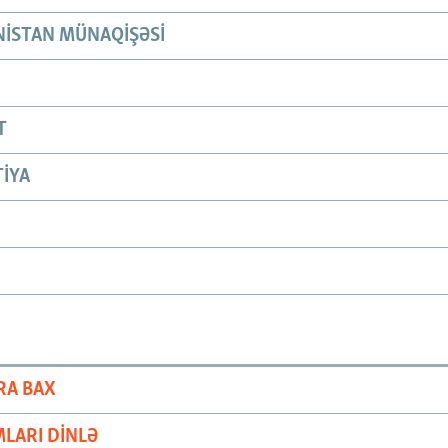
ISTAN MÜNAQIŞƏSI
T
IYA
RA BAX
LARI DINLƏ