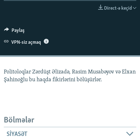
İNFOQRAFIKA
AZƏRBAYCAN ƏDƏBIYYATI KITABXANASI
MISSIYAMIZ
Direct-ə keçid
BIZI IZLƏ
KARIKATURA
İSLAM VƏ DEMOKRATIYA
PEŞƏ ETIKASI VƏ JURNALISTIKA STANDARTLARIMIZ
İZ - MƏDƏNIYYƏT PROQRAMI
MATERIALLARIMIZDAN ISTIFADƏ
Paylaş
AZADLIQRADIOSU MOBIL TELEFONUNUZDA
RFE/RL-in bütün saytları
VPN-siz açmaq
BIZIMLƏ ƏLAQƏ
XƏBƏR BÜLLETENLƏRIMIZ
Politoloqlar Zərdüşt Əlizadə, Rasim Musabəyov və Elxan
Şahinoğlu bu haqda fikirlərini bölüşürlər.
Bölmələr
SIYASƏT