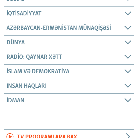
İQTISADIYYAT
AZƏRBAYCAN-ERMƏNISTAN MÜNAQIŞƏSI
DÜNYA
RADIO: QAYNAR XƏTT
İSLAM VƏ DEMOKRATIYA
INSAN HAQLARI
İDMAN
TV PROQRAMLARA BAX