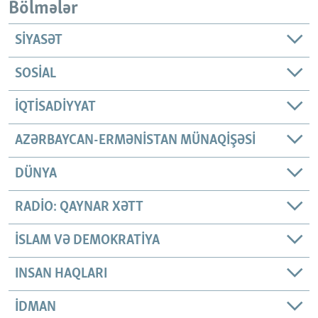
Bölmələr
SIYASƏT
SOSIAL
İQTISADIYYAT
AZƏRBAYCAN-ERMƏNISTAN MÜNAQIŞƏSI
DÜNYA
RADIO: QAYNAR XƏTT
İSLAM VƏ DEMOKRATIYA
INSAN HAQLARI
İDMAN