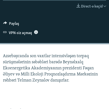
İNFOQRAFIKA
AZƏRBAYCAN ƏDƏBIYYATI KITABXANASI
MISSIYAMIZ
Direct-ə keçid
BIZI IZLƏ
KARIKATURA
İSLAM VƏ DEMOKRATIYA
PEŞƏ ETIKASI VƏ JURNALISTIKA STANDARTLARIMIZ
İZ - MƏDƏNIYYƏT PROQRAMI
MATERIALLARIMIZDAN ISTIFADƏ
Paylaş
AZADLIQRADIOSU MOBIL TELEFONUNUZDA
RFE/RL-in bütün saytları
VPN-siz açmaq
BIZIMLƏ ƏLAQƏ
XƏBƏR BÜLLETENLƏRIMIZ
Azərbaycanda son vaxtlar intensivləşən torpaq
sürüşmələrinin səbəbləri barədə Beynəlxalq
Ekoenergetika Akademiyasının prezidenti Fəqan
Əliyev və Milli Ekoloji Proqnozlaşdırma Mərkəzinin
rəhbəri Telman Zeynalov danışırlar.