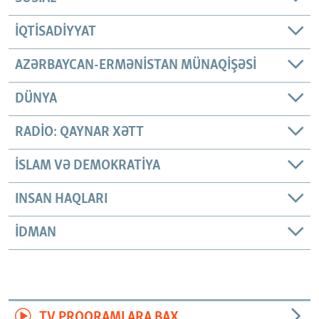
İQTISADIYYAT
AZƏRBAYCAN-ERMƏNISTAN MÜNAQIŞƏSI
DÜNYA
RADIO: QAYNAR XƏTT
İSLAM VƏ DEMOKRATIYA
INSAN HAQLARI
İDMAN
TV PROQRAMLARA BAX