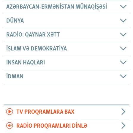
AZƏRBAYCAN-ERMƏNISTAN MÜNAQIŞƏSI
DÜNYA
RADIO: QAYNAR XƏTT
İSLAM VƏ DEMOKRATIYA
INSAN HAQLARI
İDMAN
TV PROQRAMLARA BAX
RADIO PROQRAMLARI DINLƏ