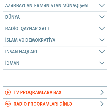
AZƏRBAYCAN-ERMƏNISTAN MÜNAQIŞƏSI
DÜNYA
RADIO: QAYNAR XƏTT
İSLAM VƏ DEMOKRATIYA
INSAN HAQLARI
İDMAN
TV PROQRAMLARA BAX
RADIO PROQRAMLARI DINLƏ