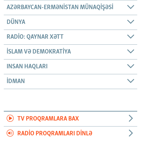
AZƏRBAYCAN-ERMƏNISTAN MÜNAQIŞƏSI
DÜNYA
RADIO: QAYNAR XƏTT
İSLAM VƏ DEMOKRATIYA
INSAN HAQLARI
İDMAN
TV PROQRAMLARA BAX
RADIO PROQRAMLARI DINLƏ