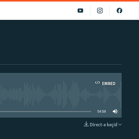
EMBED
able
54:59
Direct-ə keçid
EMBED