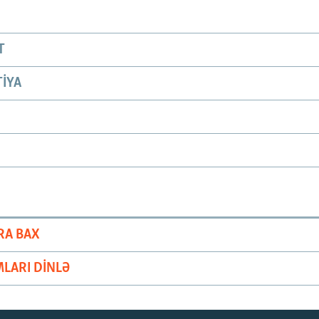
T
IYA
RA BAX
LARI DINLƏ