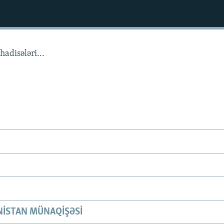
adisələri...
ISTAN MÜNAQIŞƏSI