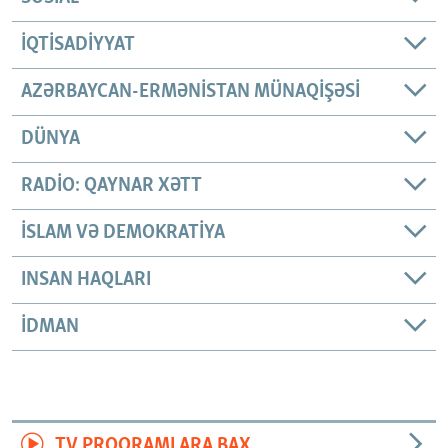
İQTISADIYYAT
AZƏRBAYCAN-ERMƏNISTAN MÜNAQIŞƏSI
DÜNYA
RADIO: QAYNAR XƏTT
İSLAM VƏ DEMOKRATIYA
INSAN HAQLARI
İDMAN
TV PROQRAMLARA BAX