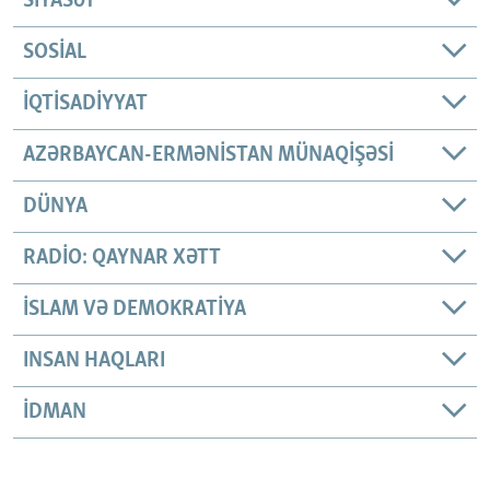
SIYASƏT
SOSIAL
İQTISADIYYAT
AZƏRBAYCAN-ERMƏNISTAN MÜNAQIŞƏSI
DÜNYA
RADIO: QAYNAR XƏTT
İSLAM VƏ DEMOKRATIYA
INSAN HAQLARI
İDMAN