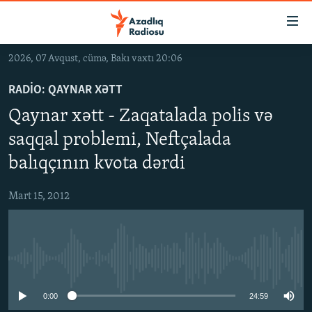
Keçid
linkləri
Əsas
2026, 07 Avqust, cümə, Bakı vaxtı 20:06
məzmuna
GÜNDƏM
qayıt
RADIO: QAYNAR XƏTT
#İZAHLA
Əsas
Qaynar xətt - Zaqatalada polis və
KORRUPSIOMETR
naviqasiyaya
saqqal problemi, Neftçalada
qayıt
#ƏSLINDƏ
Axtarışa
balıqçının kvota dərdi
FƏRQƏ BAX
keç
Mart 15, 2012
QANUNI DOĞRU
ARAŞDIRMA
MULTIMEDIA
No media source currently available
RADIO ARXIV
VIDEO
0:00
24:59
HAQQIMIZDA
FOTOQALEREYA
OXU ZALI