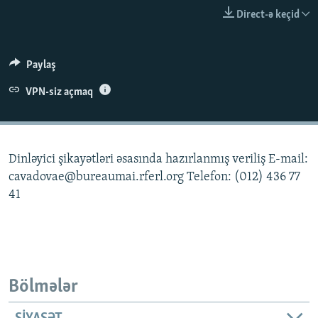
İNFOQRAFIKA
AZƏRBAYCAN ƏDƏBIYYATI KITABXANASI
MISSIYAMIZ
Direct-ə keçid
BIZI IZLƏ
KARIKATURA
İSLAM VƏ DEMOKRATIYA
PEŞƏ ETIKASI VƏ JURNALISTIKA STANDARTLARIMIZ
İZ - MƏDƏNIYYƏT PROQRAMI
MATERIALLARIMIZDAN ISTIFADƏ
Paylaş
AZADLIQRADIOSU MOBIL TELEFONUNUZDA
RFE/RL-in bütün saytları
VPN-siz açmaq
BIZIMLƏ ƏLAQƏ
XƏBƏR BÜLLETENLƏRIMIZ
Dinləyici şikayətləri əsasında hazırlanmış veriliş E-mail:
cavadovae@bureaumai.rferl.org Telefon: (012) 436 77
41
Bölmələr