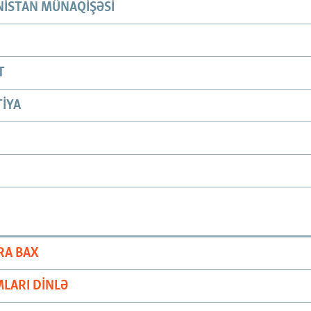
ISTAN MÜNAQIŞƏSI
T
IYA
RA BAX
LARI DINLƏ