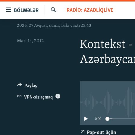
Keçid
RADIO: AZADLIQLIVE
BÖLMƏLƏR
linkləri
Axtar
Əsas
2026, 07 Avqust, cümə, Bakı vaxtı 23:43
GÜNDƏM
məzmuna
#İZAHLA
qayıt
Mart 14, 2012
Kontekst -
Əsas
KORRUPSIOMETR
naviqasiyaya
Azərbaycan
#ƏSLINDƏ
qayıt
Axtarışa
FƏRQƏ BAX
keç
QANUNI DOĞRU
Paylaş
ARAŞDIRMA
VPN-siz açmaq
MULTIMEDIA
RADIO ARXIV
VIDEO
0:00
HAQQIMIZDA
FOTOQALEREYA
OXU ZALI
Pop-out üçün