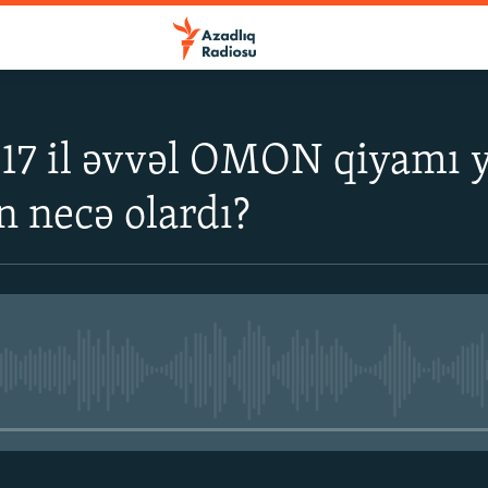
 17 il əvvəl OMON qiyamı y
 necə olardı?
No media source currently avail