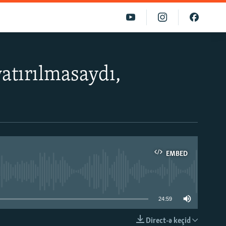
atırılmasaydı,
EMBED
able
24:59
Direct-ə keçid