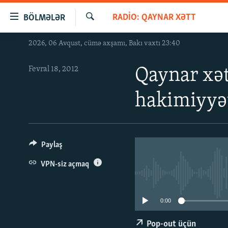
Keçid
RADIO: QAYNAR XƏTT
BÖLMƏLƏR
linkləri
Axtar
Əsas
2026, 06 Avqust, cümə axşamı, Bakı vaxtı 23:40
GÜNDƏM
məzmuna
#İZAHLA
qayıt
Fevral 18, 2012
Qaynar xət
Əsas
KORRUPSIOMETR
naviqasiyaya
hakimiyyət
#ƏSLINDƏ
qayıt
Axtarışa
FƏRQƏ BAX
keç
QANUNI DOĞRU
Paylaş
ARAŞDIRMA
VPN-siz açmaq
MULTIMEDIA
RADIO ARXIV
VIDEO
0:00
HAQQIMIZDA
FOTOQALEREYA
OXU ZALI
Pop-out üçün