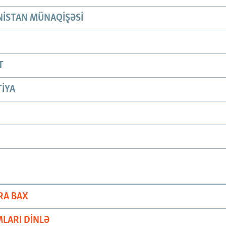
ISTAN MÜNAQIŞƏSI
T
IYA
RA BAX
LARI DINLƏ