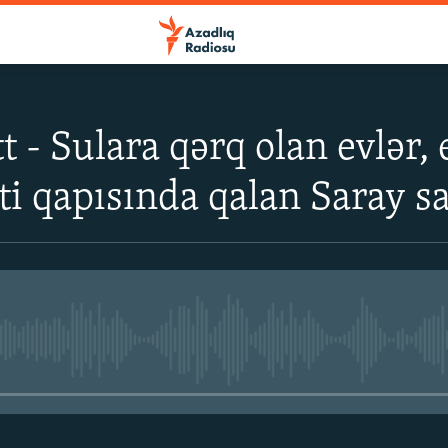
t - Sulara qərq olan evlər,
i qapısında qalan Saray s
No media source currently avail