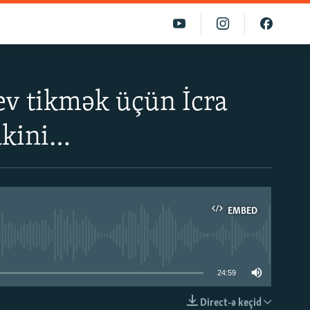
 ev tikmək üçün İcra
akini…
EMBED
able
24:59
Direct-ə keçid