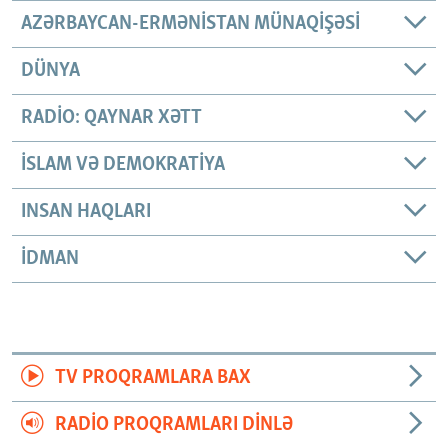
AZƏRBAYCAN-ERMƏNISTAN MÜNAQIŞƏSI
DÜNYA
RADIO: QAYNAR XƏTT
İSLAM VƏ DEMOKRATIYA
INSAN HAQLARI
İDMAN
TV PROQRAMLARA BAX
RADIO PROQRAMLARI DINLƏ