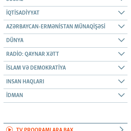
İQTISADIYYAT
AZƏRBAYCAN-ERMƏNISTAN MÜNAQIŞƏSI
DÜNYA
RADIO: QAYNAR XƏTT
İSLAM VƏ DEMOKRATIYA
INSAN HAQLARI
İDMAN
TV PROQRAMLARA BAX