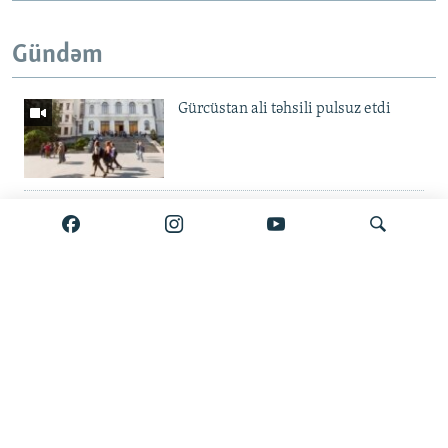
Gündəm
Gürcüstan ali təhsili pulsuz etdi
Metroda 11 aylıq fasilə: 'Daşınma
pulsuz olsun'
'Binaları o qədər sıx tikiblər ki...' —
Axtar
Küləklər şəhərində hava böhranı
Şabran kəndlilərinin harayı:
'Məcburuq ki, heyvanları satıb