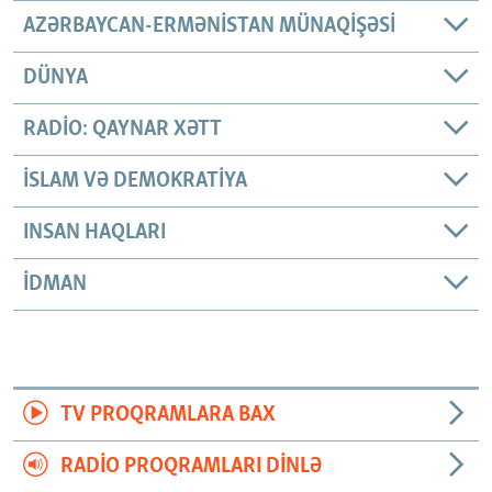
AZƏRBAYCAN-ERMƏNISTAN MÜNAQIŞƏSI
DÜNYA
RADIO: QAYNAR XƏTT
İSLAM VƏ DEMOKRATIYA
INSAN HAQLARI
İDMAN
TV PROQRAMLARA BAX
RADIO PROQRAMLARI DINLƏ