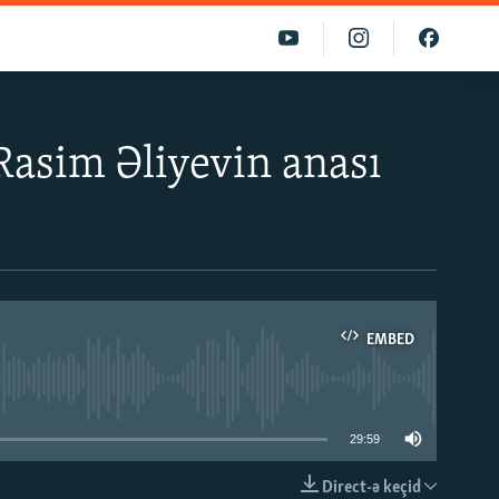
Rasim Əliyevin anası
EMBED
able
29:59
Direct-ə keçid