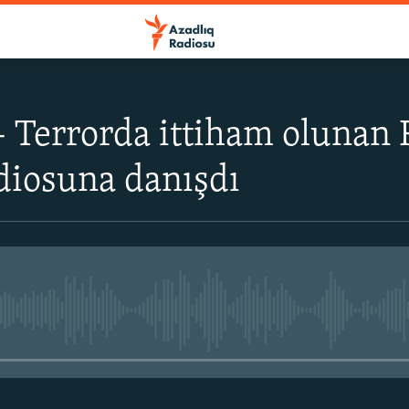
- Terrorda ittiham olunan 
diosuna danışdı
No media source currently avail