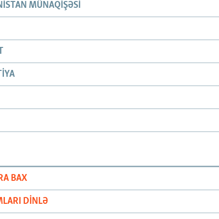
ISTAN MÜNAQIŞƏSI
T
IYA
RA BAX
LARI DINLƏ